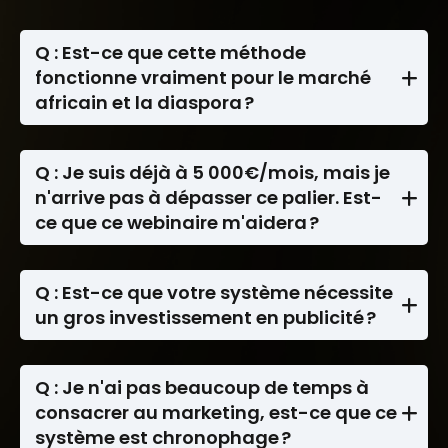
Q : Est-ce que cette méthode
fonctionne vraiment pour le marché
africain et la diaspora ?
Absolument ! Ce système a été spécifiquement
optimisé pour les défis uniques que rencontrent
les experts africains et de la diaspora. Nous
Q : Je suis déjà à 5 000€/mois, mais je
avons travaillé avec des clients de plus de 15
n'arrive pas à dépasser ce palier. Est-
pays africains et adapté notre approche en
ce que ce webinaire m'aidera ?
conséquence.
C'est exactement pour vous que cette
masterclass a été créée ! Nous aborderons
spécifiquement les blocages qui maintiennent la
Q : Est-ce que votre système nécessite
plupart des experts à ce niveau de revenus et
un gros investissement en publicité ?
vous montreront comment les surmonter.
Non, notre approche se concentre sur
l'optimisation de votre système de conversion,
pas sur les dépenses publicitaires massives.
Q : Je n'ai pas beaucoup de temps à
Justin K. a généré +6M FCFA sans investir en
consacrer au marketing, est-ce que ce
publicité, et Amadou a fait +60K€ en 6 mois sans
système est chronophage ?
budget pub.