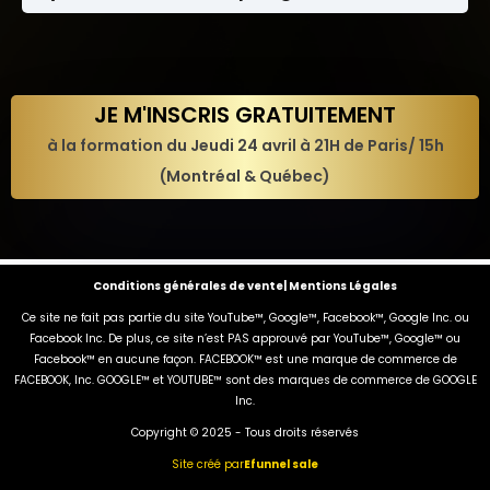
Notre système est conçu pour être efficace et
automatisé à 80%. Vous aurez besoin de dédier
environ 2h par semaine pour des résultats
optimaux, tout en vous concentrant sur votre
zone de génie.
JE M'INSCRIS GRATUITEMENT
à la formation du Jeudi 24 avril à 21H de Paris/ 15h
(Montréal & Québec)
Conditions générales de vente| Mentions Légales
Ce site ne fait pas partie du site YouTube™, Google™, Facebook™, Google Inc. ou
Facebook Inc. De plus, ce site n’est PAS approuvé par YouTube™, Google™ ou
Facebook™ en aucune façon. FACEBOOK™ est une marque de commerce de
FACEBOOK, Inc. GOOGLE™ et YOUTUBE™ sont des marques de commerce de GOOGLE
Inc.
Copyright © 2025 - Tous droits réservés
Site créé par
Efunnel sale