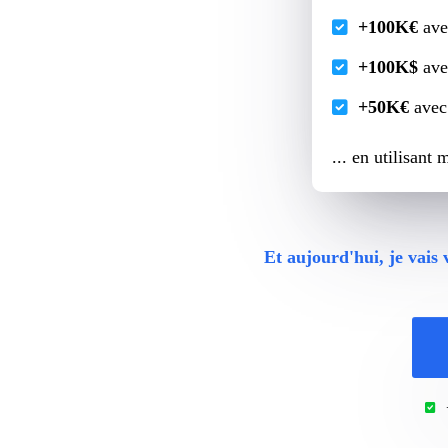
+100K€
ave
+100K$
avec
+50K€
avec 
... en utilisan
Et aujourd'hui, je vai