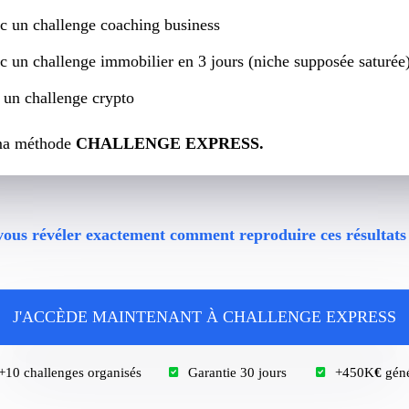
c un challenge coaching business
 un challenge immobilier en 3 jours (niche supposée saturée
un challenge crypto
t ma méthode
CHALLENGE EXPRESS.
s vous révéler exactement comment reproduire ces résult
J'ACCÈDE MAINTENANT À CHALLENGE EXPRESS
+10 challenges organisés
Garantie 30 jours
+450K
€
géné