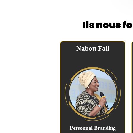
Ils nous f
Nabou Fall
Personnal Branding