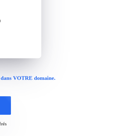
)
ats dans VOTRE domaine.
rés