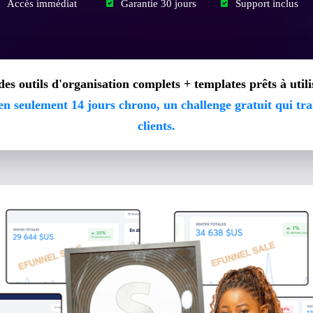
Accès immédiat
Garantie 30 jours
Support inclus
es outils d'organisation complets + templates prêts à util
en seulement 14 jours chrono, un challenge gratuit qui tr
clients.