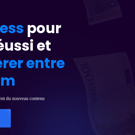
ress
pour
ussi et
rer entre
um
mment du nouveau contenu