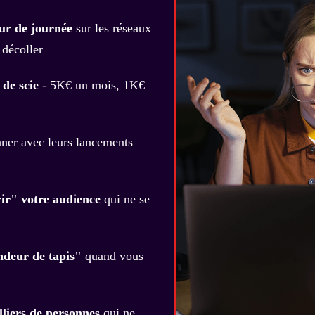
ur de journée
sur les réseaux
 décoller
 de scie
- 5K€ un mois, 1K€
ner avec leurs lancements
ir" votre audience
qui ne se
deur de tapis"
quand vous
lliers de personnes
qui ne