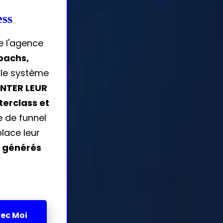
ess
e l'agence
oachs,
 le système
ENTER LEUR
erclass et
e de funnel
lace leur
 générés
vec Moi