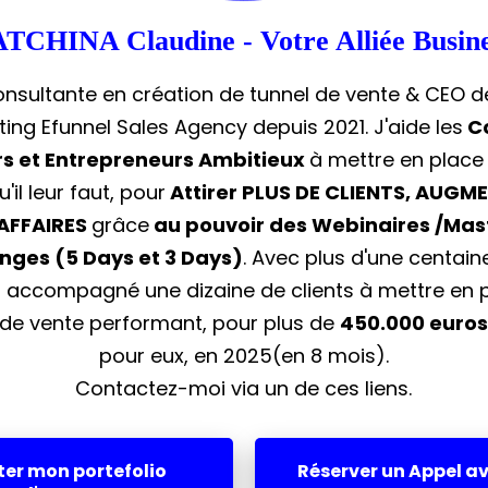
TCHINA Claudine - Votre Alliée Busin
onsultante en création de tunnel de vente & CEO d
ing Efunnel Sales Agency depuis 2021. J'aide les
C
s et Entrepreneurs Ambitieux
à mettre en place
'il leur faut, pour
Attirer PLUS DE CLIENTS, AUGM
'AFFAIRES
grâce
au pouvoir des Webinaires /Mast
enges (5 Days et 3 Days)
. Avec plus d'une centain
'ai accompagné une dizaine de clients à mettre en p
de vente performant, pour plus de
450.000 euros
pour eux, en 2025(en 8 mois).
Contactez-moi via un de ces liens.
iter mon portefolio
Réserver un Appel a