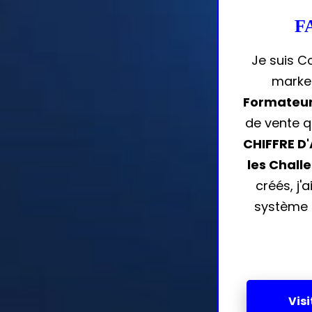
FA
Je suis C
market
Formateur
de vente qu
CHIFFRE D
les Chall
créés, j
système 
Vis